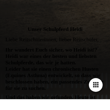
Unser Schulpferd Heidi
Liebe Reitschülerinnen, lieber Reitschüler,
Ihr wundert Euch sicher, wo Heidi ist!?
Heidi war eines der besten und liebsten
Schulpferde, das wir je hatten.
Leider hat sie einen chronischen Husten
(Equines Asthma) entwickelt, so dass wir
beschlossen haben, ein passendes Zuhause
für sie zu suchen.
Und das haben wir gefunden. Heute ist
Heidi nach Usedom zu einer Familie
umgezogen, wo sie gemeinsam mit