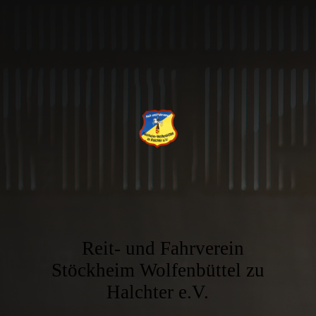
Reit- und Fahrverein
Stöckheim Wolfenbüttel zu
Halchter e.V.